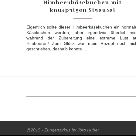
Himbeerkäsekuchen mit
knusprigen Streusel
Eigentlich sollte dieser Himbeerkäsekuchen ein normal
Käsekuchen werden, aber irgendwie überfiel mi
während der Zubereitung eine extreme Lust a
Himbeeren! Zum Glück war mein Rezept noch nic
geschrieben, deshalb konnte…
@2015 - Zungenzirkus by Jörg Huber