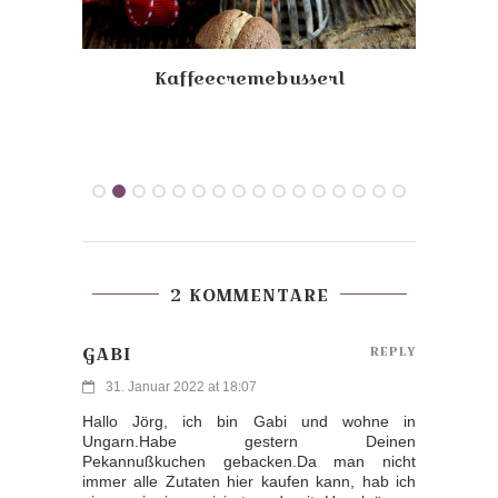
mit
Kaffeecremebusserl
Saft
2 KOMMENTARE
GABI
REPLY
31. Januar 2022 at 18:07
Hallo Jörg, ich bin Gabi und wohne in
Ungarn.Habe gestern Deinen
Pekannußkuchen gebacken.Da man nicht
immer alle Zutaten hier kaufen kann, hab ich