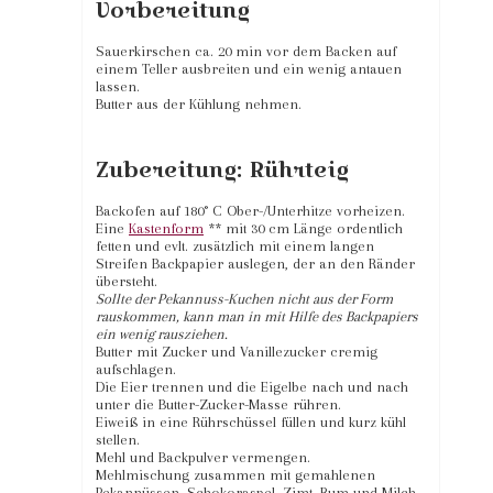
Vorbereitung
Sauerkirschen ca. 20 min vor dem Backen auf
einem Teller ausbreiten und ein wenig antauen
lassen.
Butter aus der Kühlung nehmen.
Zubereitung: Rührteig
Backofen auf 180° C Ober-/Unterhitze vorheizen.
Eine
Kastenform
** mit 30 cm Länge ordentlich
fetten und evlt. zusätzlich mit einem langen
Streifen Backpapier auslegen, der an den Ränder
übersteht.
Sollte der Pekannuss-Kuchen nicht aus der Form
rauskommen, kann man in mit Hilfe des Backpapiers
ein wenig rausziehen.
Butter mit Zucker und Vanillezucker cremig
aufschlagen.
Die Eier trennen und die Eigelbe nach und nach
unter die Butter-Zucker-Masse rühren.
Eiweiß in eine Rührschüssel füllen und kurz kühl
stellen.
Mehl und Backpulver vermengen.
Mehlmischung zusammen mit gemahlenen
Pekannüssen, Schokoraspel, Zimt, Rum und Milch