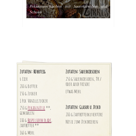
Pekannuss-Kuchen mit Sauerkirschen und
Schoko
Zutaten: Rührteig
Zutaten: Sauerkirschen
6 Eier
250 g Sauerkirschen, TK /
oder auch frische
200 g Butter
etwas Mehl
150 g Zucker
1 Pck Vanillezucker
Zutaten: Glasur u. Deko
250 g
Pekannüsse
**,
gemahlen
200 g Zartbitterkuvertüre
100 g
Raspelschokolade
,
Nüsse zum Dekorieren
zartbitter **
140 g Mehl