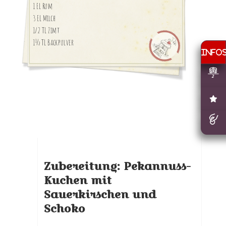
1 EL Rum
3 EL Milch
1/2 TL Zimt
1½ TL Backpulver
Zubereitung: Pekannuss-
Kuchen mit
Sauerkirschen und
Schoko