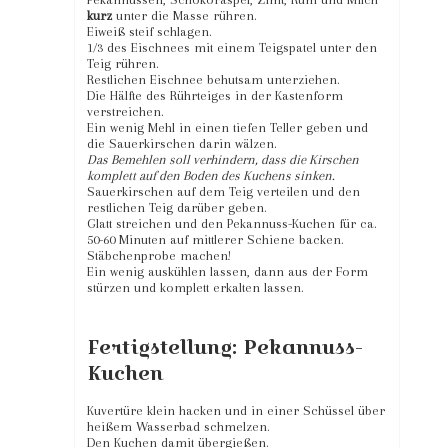
kurz
unter die Masse rühren.
Eiweiß steif schlagen.
1/3 des Eischnees mit einem Teigspatel unter den
Teig rühren.
Restlichen Eischnee behutsam unterziehen.
Die Hälfte des Rührteiges in der Kastenform
verstreichen.
Ein wenig Mehl in einen tiefen Teller geben und
die Sauerkirschen darin wälzen.
Das Bemehlen soll verhindern, dass die Kirschen
komplett auf den Boden des Kuchens sinken.
Sauerkirschen auf dem Teig verteilen und den
restlichen Teig darüber geben.
Glatt streichen und den Pekannuss-Kuchen für ca.
50-60 Minuten auf mittlerer Schiene backen.
Stäbchenprobe machen!
Ein wenig auskühlen lassen, dann aus der Form
stürzen und komplett erkalten lassen.
Fertigstellung: Pekannuss-
Kuchen
Kuvertüre klein hacken und in einer Schüssel über
heißem Wasserbad schmelzen.
Den Kuchen damit übergießen.