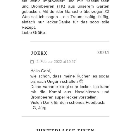
ein wenig improvisiert und mit Haselnüssen
und Brombeeren (TK) aus unserem Garten
gebacken. Mit dunkler Ganache überzogen.😋
Was soll ich sagen….ein Traum, saftig, fluffig,
einfach nur lecker.Danke für das sooo tolle
Rezept.
Liebe Grüße
JOERX
REPLY
2. Februar 2022 at 19:57
Hallo Gabi,
wie schön, dass meine Kuchen es sogar
bis nach Ungarn schaffen 🙂
Deine Variante klingt sehr lecker. Ich kann
mir die Kombi aus Haselnüssen und
Brombeeren super lecker vorstellen.
Vielen Dank für dein schönes Feedback.
LG, Jörg
HINTERLASSE EINEN