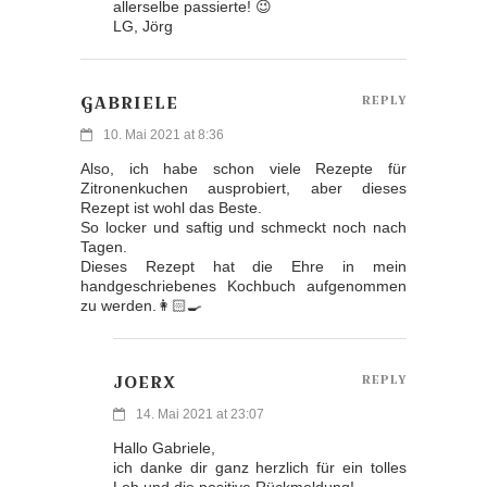
allerselbe passierte! 😉
LG, Jörg
GABRIELE
REPLY
10. Mai 2021 at 8:36
Also, ich habe schon viele Rezepte für
Zitronenkuchen ausprobiert, aber dieses
Rezept ist wohl das Beste.
So locker und saftig und schmeckt noch nach
Tagen.
Dieses Rezept hat die Ehre in mein
handgeschriebenes Kochbuch aufgenommen
zu werden.👩🏻‍🍳
JOERX
REPLY
14. Mai 2021 at 23:07
Hallo Gabriele,
ich danke dir ganz herzlich für ein tolles
Lob und die positive Rückmeldung!