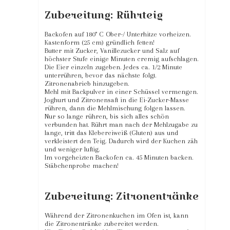
Zubereitung: Rührteig
Backofen auf 180° C Ober-/ Unterhitze vorheizen.
Kastenform (25 cm) gründlich fetten!
Butter mit Zucker, Vanillezucker und Salz auf
höchster Stufe einige Minuten cremig aufschlagen.
Die Eier einzeln zugeben. Jedes ca. 1/2 Minute
unterrühren, bevor das nächste folgt.
Zitronenabrieb hinzugeben.
Mehl mit Backpulver in einer Schüssel vermengen.
Joghurt und Zitronensaft in die Ei-Zucker-Masse
rühren, dann die Mehlmischung folgen lassen.
Nur so lange rühren, bis sich alles schön
verbunden hat. Rührt man nach der Mehlzugabe zu
lange, tritt das Klebereiweiß (Gluten) aus und
verkleistert den Teig. Dadurch wird der Kuchen zäh
und weniger luftig.
Im vorgeheizten Backofen ca. 45 Minuten backen.
Stäbchenprobe machen!
Zubereitung: Zitronentränke
Während der Zitronenkuchen im Ofen ist, kann
die Zitronentränke zubereitet werden.