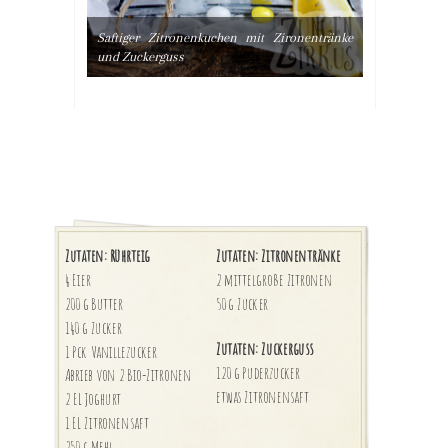
Saftiger Zitronenkuchen mit Zironentränke
und Zuckerguss
Zutaten: Rührteig
Zutaten: Zitronentränke
4 Eier
2 mittelgroße Zitronen
200 g Butter
50 g Zucker
140 g Zucker
Zutaten: Zuckerguss
1 Pck Vanillezucker
120 g Puderzucker
Abrieb von 2 Bio-Zitronen
etwas Zitronensaft
2 EL Joghurt
1 EL Zitronensaft
250 g Mehl