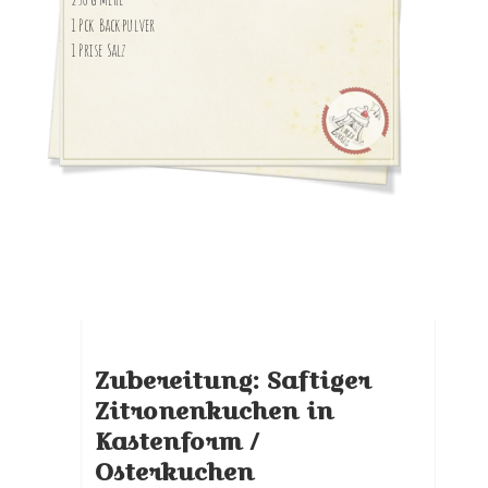
1 Pck Backpulver
1 Prise Salz
Zubereitung: Saftiger
Zitronenkuchen in
Kastenform /
Osterkuchen