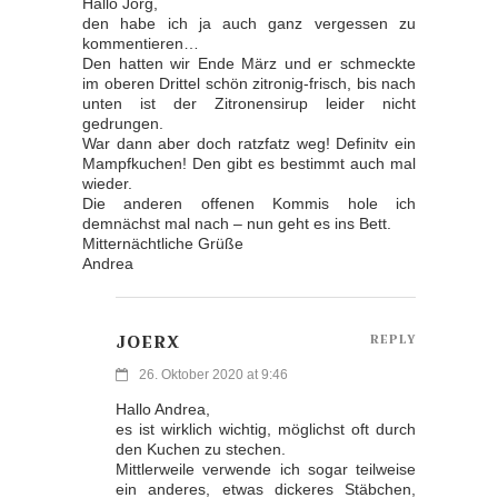
Hallo Jörg,
den habe ich ja auch ganz vergessen zu
kommentieren…
Den hatten wir Ende März und er schmeckte
im oberen Drittel schön zitronig-frisch, bis nach
unten ist der Zitronensirup leider nicht
gedrungen.
War dann aber doch ratzfatz weg! Definitv ein
Mampfkuchen! Den gibt es bestimmt auch mal
wieder.
Die anderen offenen Kommis hole ich
demnächst mal nach – nun geht es ins Bett.
Mitternächtliche Grüße
Andrea
JOERX
REPLY
26. Oktober 2020 at 9:46
Hallo Andrea,
es ist wirklich wichtig, möglichst oft durch
den Kuchen zu stechen.
Mittlerweile verwende ich sogar teilweise
ein anderes, etwas dickeres Stäbchen,