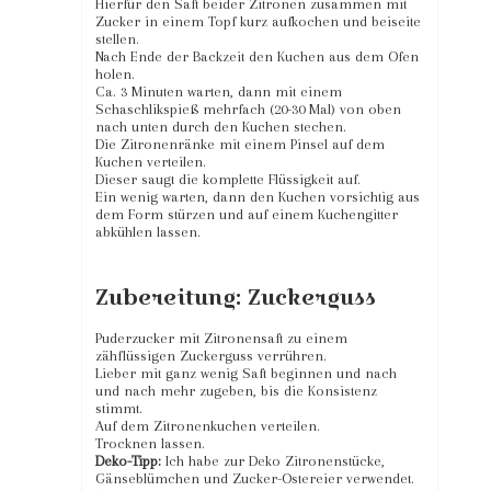
Hierfür den Saft beider Zitronen zusammen mit
Zucker in einem Topf kurz aufkochen und beiseite
stellen.
Nach Ende der Backzeit den Kuchen aus dem Ofen
holen.
Ca. 3 Minuten warten, dann mit einem
Schaschlikspieß mehrfach (20-30 Mal) von oben
nach unten durch den Kuchen stechen.
Die Zitronenränke mit einem Pinsel auf dem
Kuchen verteilen.
Dieser saugt die komplette Flüssigkeit auf.
Ein wenig warten, dann den Kuchen vorsichtig aus
dem Form stürzen und auf einem Kuchengitter
abkühlen lassen.
Zubereitung: Zuckerguss
Puderzucker mit Zitronensaft zu einem
zähflüssigen Zuckerguss verrühren.
Lieber mit ganz wenig Saft beginnen und nach
und nach mehr zugeben, bis die Konsistenz
stimmt.
Auf dem Zitronenkuchen verteilen.
Trocknen lassen.
Deko-Tipp:
Ich habe zur Deko Zitronenstücke,
Gänseblümchen und Zucker-Ostereier verwendet.