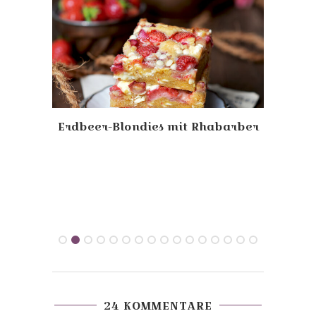
Erdbeer-Blondies mit Rhabarber
Nou
24 KOMMENTARE