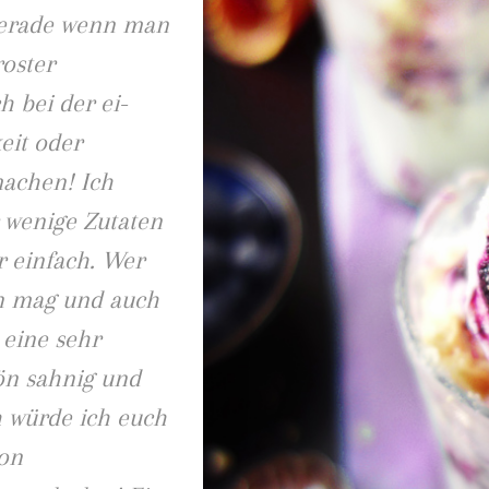
 Gerade wenn man
roster
 bei der ei-
eit oder
achen! Ich
 wenige Zutaten
r einfach. Wer
en mag und auch
 eine sehr
hön sahnig und
 würde ich euch
ion