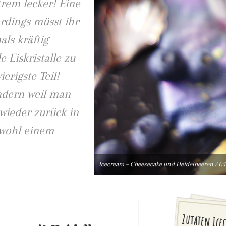
trem lecker! Eine
erdings müsst ihr
ls kräftig
 Eiskristalle zu
erigste Teil!
ndern weil man
 wieder zurück in
bwohl einem
Icecream – Cheesecake und Heidelbeeren / K
Zutaten Icec