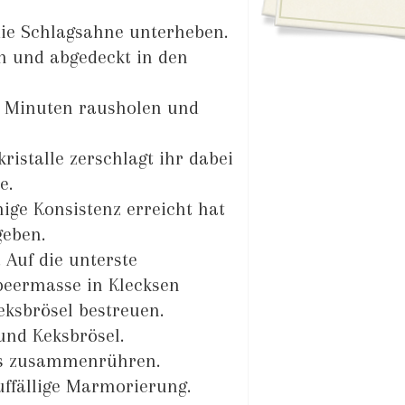
die Schlagsahne unterheben.
en und abgedeckt in den
20 Minuten rausholen und
ristalle zerschlagt ihr dabei
e.
mige Konsistenz erreicht hat
geben.
 Auf die unterste
lbeermasse in Klecksen
eksbrösel bestreuen.
 und Keksbrösel.
les zusammenrühren.
uffällige Marmorierung.