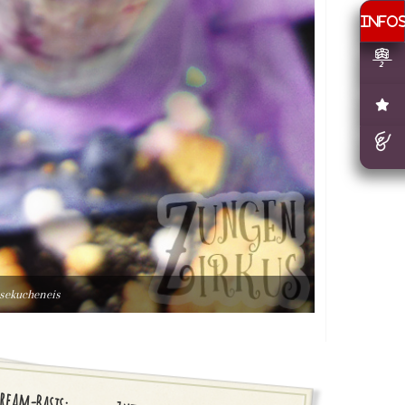
äsekucheneis
ream-Basis: