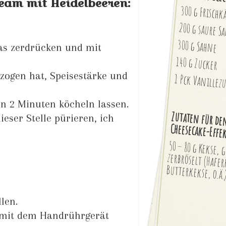
eam mit Heidelbeeren:
300 g Frischk
200 g saure S
300 g Sahne
was zerdrücken und mit
140 g Zucker
zogen hat, Speisestärke und
1 Pck Vanillez
 2 Minuten köcheln lassen.
Zutaten für de
eser Stelle pürieren, ich
Cheesecake-Effe
50 – 80 g Kekse, 
zerbröselt (Haferke
Butterkekse, o.ä.
len.
r mit dem Handrührgerät