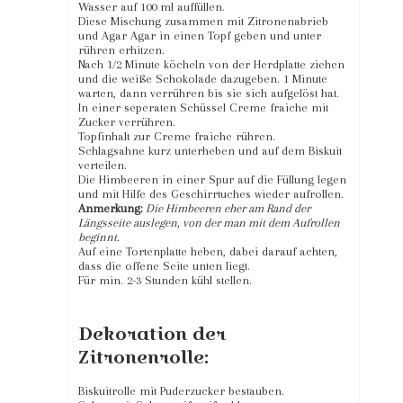
Wasser auf 100 ml auffüllen.
Diese Mischung zusammen mit Zitronenabrieb
und Agar Agar in einen Topf geben und unter
rühren erhitzen.
Nach 1/2 Minute köcheln von der Herdplatte ziehen
und die weiße Schokolade dazugeben. 1 Minute
warten, dann verrühren bis sie sich aufgelöst hat.
In einer seperaten Schüssel Creme fraiche mit
Zucker verrühren.
Topfinhalt zur Creme fraiche rühren.
Schlagsahne kurz unterheben und auf dem Biskuit
verteilen.
Die Himbeeren in einer Spur auf die Füllung legen
und mit Hilfe des Geschirrtuches wieder aufrollen.
Anmerkung:
Die Himbeeren eher am Rand der
Längsseite auslegen, von der man mit dem Aufrollen
beginnt.
Auf eine Tortenplatte heben, dabei darauf achten,
dass die offene Seite unten liegt.
Für min. 2-3 Stunden kühl stellen.
Dekoration der
Zitronenrolle:
Biskuitrolle mit Puderzucker bestauben.