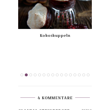
mit
Kokoskuppeln
Bee
4 KOMMENTARE