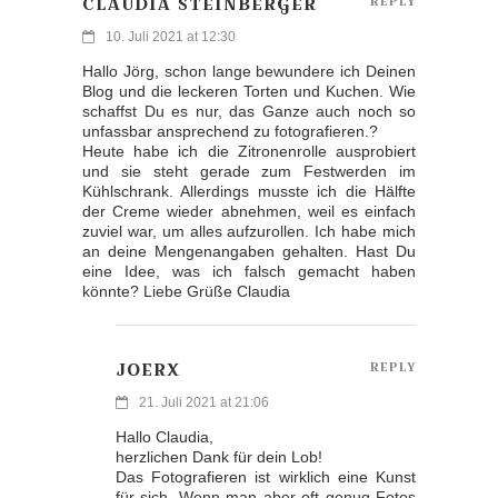
CLAUDIA STEINBERGER
REPLY
10. Juli 2021 at 12:30
Hallo Jörg, schon lange bewundere ich Deinen
Blog und die leckeren Torten und Kuchen. Wie
schaffst Du es nur, das Ganze auch noch so
unfassbar ansprechend zu fotografieren.?
Heute habe ich die Zitronenrolle ausprobiert
und sie steht gerade zum Festwerden im
Kühlschrank. Allerdings musste ich die Hälfte
der Creme wieder abnehmen, weil es einfach
zuviel war, um alles aufzurollen. Ich habe mich
an deine Mengenangaben gehalten. Hast Du
eine Idee, was ich falsch gemacht haben
könnte? Liebe Grüße Claudia
JOERX
REPLY
21. Juli 2021 at 21:06
Hallo Claudia,
herzlichen Dank für dein Lob!
Das Fotografieren ist wirklich eine Kunst
für sich. Wenn man aber oft genug Fotos