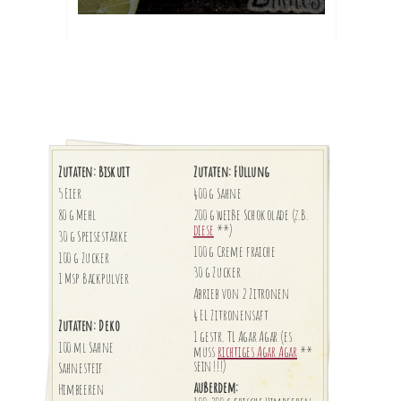
Zutaten: Biskuit
Zutaten: Füllung
5 Eier
400 g Sahne
80 g Mehl
200 g weiße Schokolade (z.B.
diese
**)
30 g Speisestärke
100 g Creme fraiche
100 g Zucker
30 g Zucker
1 Msp Backpulver
Abrieb von 2 Zitronen
4 EL Zitronensaft
Zutaten: Deko
1 gestr. TL Agar Agar (es
100 ml Sahne
muss
richtiges Agar Agar
**
sein!!!)
Sahnesteif
außerdem:
Himbeeren