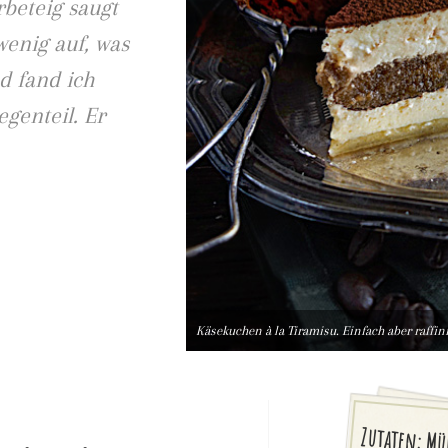
beteig saugt
wenig auf, was
d fand ich
genteil. Er
Käsekuchen à la Tiramisu. Einfach aber raffini
Zutaten: Mü