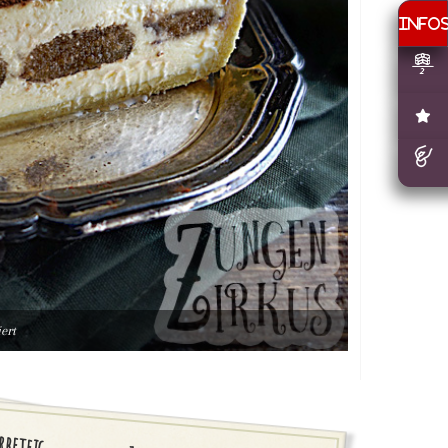
ert
rbeteig