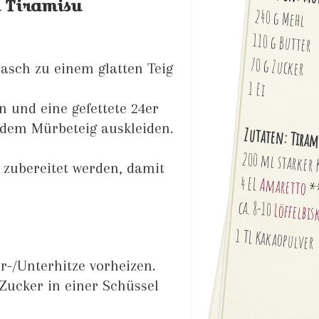
a Tiramisu
240 g Mehl
110 g Butter
70 g Zucker
rasch zu einem glatten Teig
1 Ei
 und eine gefettete 24er
 dem Mürbeteig auskleiden.
Zutaten: Tiram
200 ml starker 
 zubereitet werden, damit
4 EL
Amaretto
*
ca. 8-10
Löffelbis
1 TL Kakaopulver
r-/Unterhitze vorheizen.
Zucker in einer Schüssel