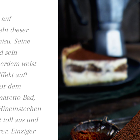
 auf
teht dieser
isu. Seine
d sein
ßerdem weist
fekt auf!
vor dem
maretto-Bad,
 Hineinstechen
 toll aus und
er. Einziger