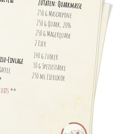
Zutaten: Quarkmasse
250 g Mascarpone
250 g Quark, 20%
250 g Magerquark
2 Eier
140 g Zucker
isu-Einlage
30 g Speisestärke
Kaffee
250 ml Eierlikör
*
kuits
**