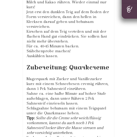
Milch und Kakao rühren. Wieder einmal nur
kurz!
Jetzt erst den dunklen Teig auf dem Boden der
Form verstreichen, dann den hellen in
Klecksen darauf geben und behutsam
verstreichen.
Kirschen auf dem Teig verteilen und mit der
flachen Hand gut eindrücken. Sie sollten fast
nicht mehr überstehen.
Für ca. 40-45 Minuten backen.
Stäbchenprobe machen!
Auskühlen lassen.
Zubereitung: Quarkcreme
Magerquark mit Zucker und Vanillezucker
kurz mit einem Schneebesen cremig rühren,
dann 1 Pck Sahnesteif einrühren.
Sahne ca. eine halbe Minute auf hoher Stufe
aufschlagen, dann unter Rühren 2 Pck
Sahnesteif einrieseln lassen.
Schlagsahne behutsam mit einem Teigspatel
unter die Quarkmasse heben.
Tipp:
Sollte dir die Creme sehr weich/flüssig
vorkommen, kannst du auch noch 1 Pck
Sahnesteif locker über die Masse streuen und
sehr vorsichtig unterheben.