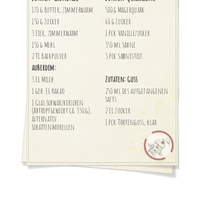
170 g Butter, zimmerwarm
500 g Magerquark
150 g Zucker
60 g Zucker
3 Eier, zimmerwarm
1 Pck Vanillezucker
150 g Mehl
350 ml Sahne
2 TL Backpulver
3 Pck Sahnesteif
außerdem:
3 EL Milch
Zutaten: Guss
1 geh. EL Kakao
250 ml des aufgefangenen
Safts
1 Glas Schwarzkirschen
(Abtropfgewicht ca. 350 g),
2 EL Zucker
alternativ
1 Pck Tortenguss, klar
Schattenmorellen