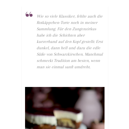
Wie so viele Klassiker, fehlte auch die
Rotkäppchen-Torte noch in meiner
Sammlung. Für den Zungenzirkus
habe ich die Schichten aber
kurzerhand auf den Kopf gestellt: Erst
dunkel, dann hell und dazu die edle
Süße von Schwarzkirschen. Manchmal
schmeckt Tradition am besten, wenn
man sie einmal sanft umdreht.