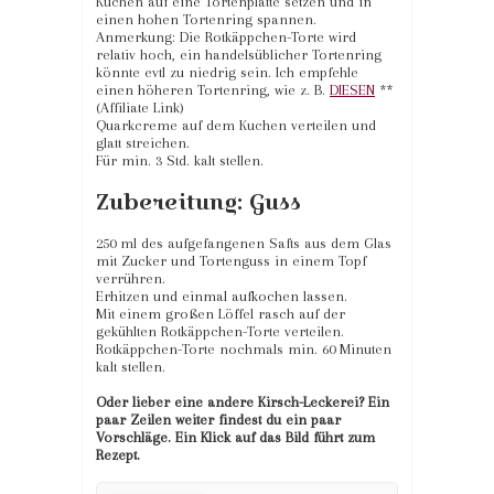
Kuchen auf eine Tortenplatte setzen und in
einen hohen Tortenring spannen.
Anmerkung: Die Rotkäppchen-Torte wird
relativ hoch, ein handelsüblicher Tortenring
könnte evtl zu niedrig sein. Ich empfehle
einen höheren Tortenring, wie z. B.
DIESEN
**
(Affiliate Link)
Quarkcreme auf dem Kuchen verteilen und
glatt streichen.
Für min. 3 Std. kalt stellen.
Zubereitung: Guss
250 ml des aufgefangenen Safts aus dem Glas
mit Zucker und Tortenguss in einem Topf
verrühren.
Erhitzen und einmal aufkochen lassen.
Mit einem großen Löffel rasch auf der
gekühlten Rotkäppchen-Torte verteilen.
Rotkäppchen-Torte nochmals min. 60 Minuten
kalt stellen.
Oder lieber eine andere Kirsch-Leckerei? Ein
paar Zeilen weiter findest du ein paar
Vorschläge. Ein Klick auf das Bild führt zum
Rezept.