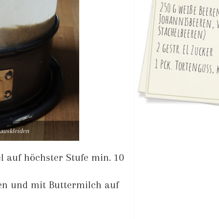
250 g weiße Beeren
Johannisbeeren, vol
Stachelbeeren)
2 gestr. EL Zucker
1 Pck. Tortenguss, 
 auskleiden
l auf höchster Stufe min. 10
en und mit Buttermilch auf