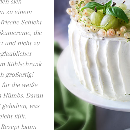
den sich
en zu einem
frische Schicht
likumcreme, die
t und nicht zu
glaublicher
dem Kühlschrank
ch großartig!
für die weiße
an Hümbs. Daran
 gehalten, was
icht fällt.
m Rezept kaum