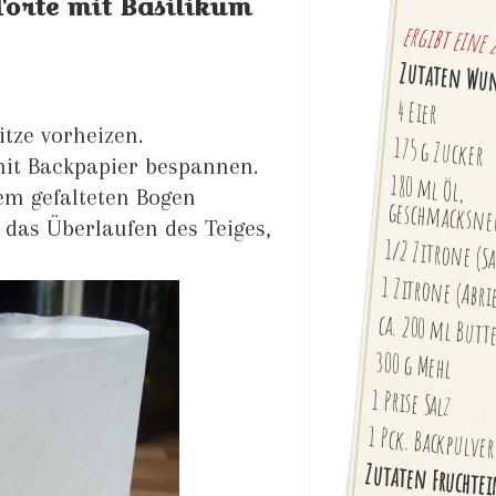
orte mit Basilikum
ergibt eine 
Zutaten Wu
4 Eier
tze vorheizen.
175 g Zucker
mit Backpapier bespannen.
180 ml Öl,
em gefalteten Bogen
geschmacksne
 das Überlaufen des Teiges,
1/2 Zitrone (Sa
1 Zitrone (Abri
ca. 200 ml Butt
300 g Mehl
1 Prise Salz
1 Pck. Backpulve
Zutaten Fruchtei