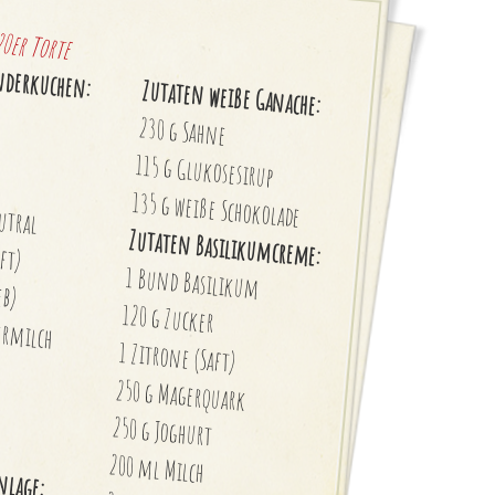
20er Torte
nderkuchen:
Zutaten weiße Ganache:
230 g Sahne
115 g Glukosesirup
135 g weiße Schokolade
utral
Zutaten Basilikumcreme:
ft)
1 Bund Basilikum
eb)
120 g Zucker
ermilch
1 Zitrone (Saft)
250 g Magerquark
250 g Joghurt
r
200 ml Milch
nlage: