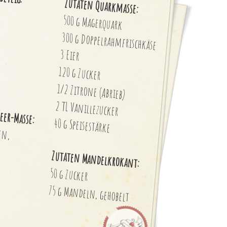
Zutaten Quarkmasse:
500 g Magerquark
300 g Doppelrahmfrischkäse
3 Eier
120 g Zucker
1/2 Zitrone (Abrieb)
2 TL Vanillezucker
eer-Masse:
40 g Speisestärke
ren,
Zutaten Mandelkrokant:
50 g Zucker
75 g Mandeln, gehobelt