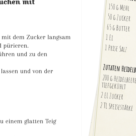
uchen mit
150 g Mehl
50 g Zucker
65 g Butter
1 Ei
pf mit dem Zucker langsam
 pürieren.
1 Prise Salz
rühren und zu den
Zutaten Heidelb
lassen und von der
200 g Heidelbee
tiefgekühlt
2 EL Zucker
2 TL Speisestärke
u einem glatten Teig