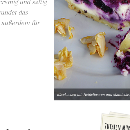
cremig und saftig
rundet das
 außerdem für
Käsekuchen mit Heidelbeeren und Mandelkr
Zutaten Mür