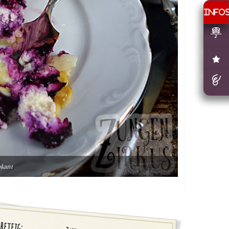
okant
beteig: