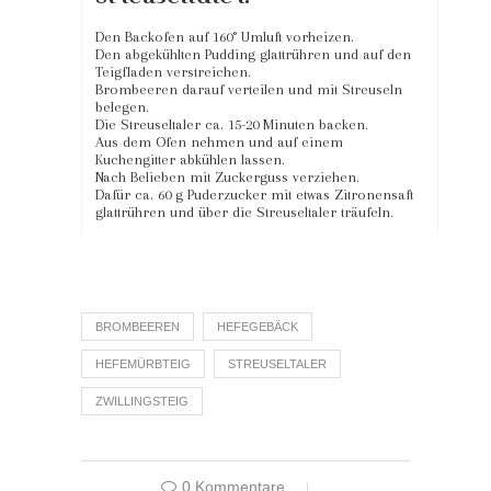
Den Backofen auf 160° Umluft vorheizen.
Den abgekühlten Pudding glattrühren und auf den
Teigfladen verstreichen.
Brombeeren darauf verteilen und mit Streuseln
belegen.
Die Streuseltaler ca. 15-20 Minuten backen.
Aus dem Ofen nehmen und auf einem
Kuchengitter abkühlen lassen.
Nach Belieben mit Zuckerguss verziehen.
Dafür ca. 60 g Puderzucker mit etwas Zitronensaft
glattrühren und über die Streuseltaler träufeln.
BROMBEEREN
HEFEGEBÄCK
HEFEMÜRBTEIG
STREUSELTALER
ZWILLINGSTEIG
0 Kommentare