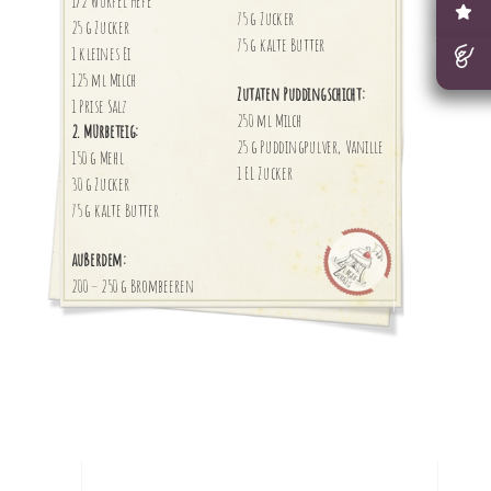
1/2 Würfel Hefe
75 g Zucker
25 g Zucker
75 g kalte Butter
1 kleines Ei
125 ml Milch
Zutaten Puddingschicht:
1 Prise Salz
250 ml Milch
2. Mürbeteig:
25 g Puddingpulver, Vanille
150 g Mehl
1 EL Zucker
30 g Zucker
75 g kalte Butter
außerdem:
200 – 250 g Brombeeren