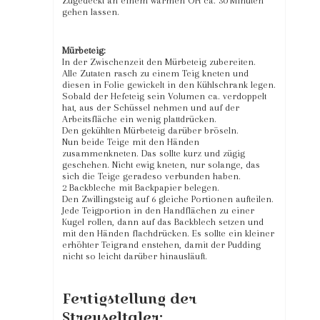
Zugedeckt an einem warmen Ort ca. 30 Minuten
gehen lassen.
Mürbeteig:
In der Zwischenzeit den Mürbeteig zubereiten.
Alle Zutaten rasch zu einem Teig kneten und
diesen in Folie gewickelt in den Kühlschrank legen.
Sobald der Hefeteig sein Volumen ca. verdoppelt
hat, aus der Schüssel nehmen und auf der
Arbeitsfläche ein wenig plattdrücken.
Den gekühlten Mürbeteig darüber bröseln.
Nun beide Teige mit den Händen
zusammenkneten. Das sollte kurz und zügig
geschehen. Nicht ewig kneten, nur solange, das
sich die Teige geradeso verbunden haben.
2 Backbleche mit Backpapier belegen.
Den Zwillingsteig auf 6 gleiche Portionen aufteilen.
Jede Teigportion in den Handflächen zu einer
Kugel rollen, dann auf das Backblech setzen und
mit den Händen flachdrücken. Es sollte ein kleiner
erhöhter Teigrand enstehen, damit der Pudding
nicht so leicht darüber hinausläuft.
Fertigstellung der
Streuseltaler: