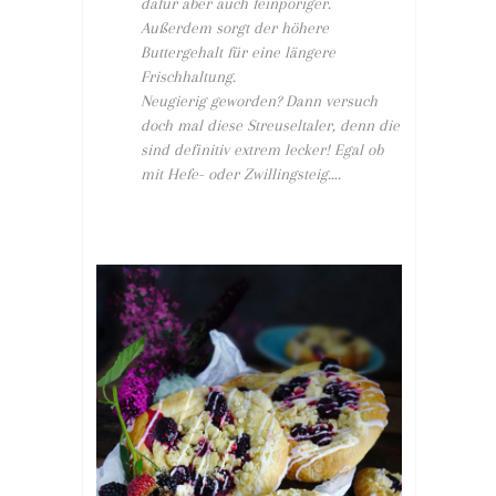
dafür aber auch feinporiger.
Außerdem sorgt der höhere
Buttergehalt für eine längere
Frischhaltung.
Neugierig geworden? Dann versuch
doch mal diese Streuseltaler, denn die
sind definitiv extrem lecker! Egal ob
mit Hefe- oder Zwillingsteig….