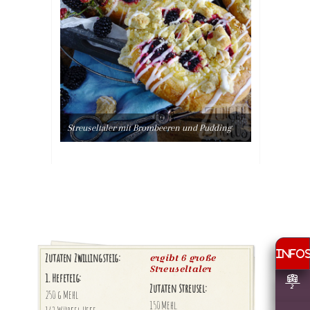
Streuseltaler mit Brombeeren und Pudding
Zutaten Zwillingsteig:
ergibt 6 große
Streuseltaler
1. Hefeteig:
Zutaten Streusel:
250 g Mehl
150 Mehl