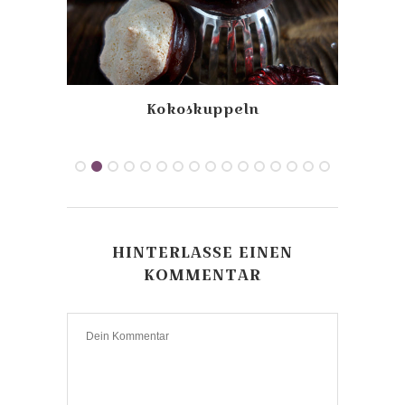
ss-
Kokoskuppeln
Rü
HINTERLASSE EINEN
KOMMENTAR