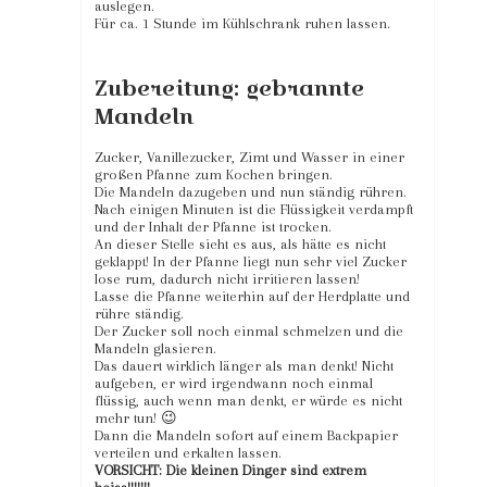
auslegen.
Für ca. 1 Stunde im Kühlschrank ruhen lassen.
Zubereitung: gebrannte
Mandeln
Zucker, Vanillezucker, Zimt und Wasser in einer
großen Pfanne zum Kochen bringen.
Die Mandeln dazugeben und nun ständig rühren.
Nach einigen Minuten ist die Flüssigkeit verdampft
und der Inhalt der Pfanne ist trocken.
An dieser Stelle sieht es aus, als hätte es nicht
geklappt! In der Pfanne liegt nun sehr viel Zucker
lose rum, dadurch nicht irritieren lassen!
Lasse die Pfanne weiterhin auf der Herdplatte und
rühre ständig.
Der Zucker soll noch einmal schmelzen und die
Mandeln glasieren.
Das dauert wirklich länger als man denkt! Nicht
aufgeben, er wird irgendwann noch einmal
flüssig, auch wenn man denkt, er würde es nicht
mehr tun! 😉
Dann die Mandeln sofort auf einem Backpapier
verteilen und erkalten lassen.
VORSICHT: Die kleinen Dinger sind extrem