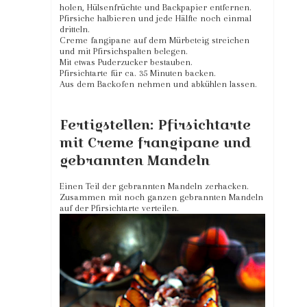
holen, Hülsenfrüchte und Backpapier entfernen.
Pfirsiche halbieren und jede Hälfte noch einmal
dritteln.
Creme fangipane auf dem Mürbeteig streichen
und mit Pfirsichspalten belegen.
Mit etwas Puderzucker bestauben.
Pfirsichtarte für ca. 35 Minuten backen.
Aus dem Backofen nehmen und abkühlen lassen.
Fertigstellen: Pfirsichtarte
mit Creme frangipane und
gebrannten Mandeln
Einen Teil der gebrannten Mandeln zerhacken.
Zusammen mit noch ganzen gebrannten Mandeln
auf der Pfirsichtarte verteilen.