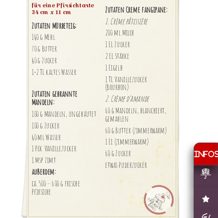
für eine Pfirsichtarte
Zutaten Creme fangipane:
34 cm x 11 cm
1. Crème pâtissière
Zutaten Mürbeteig:
200 ml Milch
140 g Mehl
1 EL Zucker
70 g Butter
2 EL Stärke
40 g Zucker
1 Eigelb
1-2 TL kaltes Wasser
1 TL Vanillezucker
(Bourbon)
Zutaten gebrannte
2. Crème d’amande
Mandeln:
60 g Mandeln, blanchiert,
100 g Mandeln, ungehäutet
gemahlen
100 g Zucker
60 g Butter (zimmerwarm)
40 ml Wasser
1 Ei (zimmerwarm)
1 Pck Vanillezucker
60 g Zucker
1 Msp Zimt
etwas Puderzucker
außerdem:
ca. 500 – 600 g frische
Pfirsiche