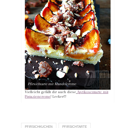
Pfirsichtarte mit Mandelcreme
Vielleicht gefällt dir auch diese
Aprikosentarte mit
Pistaziencreme
! Lecker!!!
PFIRSICHKUCHEN
PFIRSICHTARTE