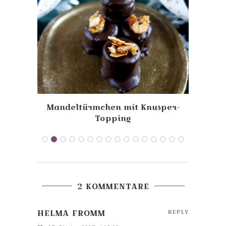
g und
Mandeltürmchen mit Knusper-
G
Topping
2 KOMMENTARE
HELMA FROMM
REPLY