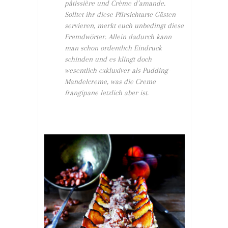
pâtissière und Crème d’amande.
Solltet ihr diese Pfirsichtarte Gästen
servieren, merkt euch unbedingt diese
Fremdwörter. Allein dadurch kann
man schon ordentlich Eindruck
schinden und es klingt doch
wesentlich exkluxiver als Pudding-
Mandelcreme, was die Creme
frangipane letzlich aber ist.