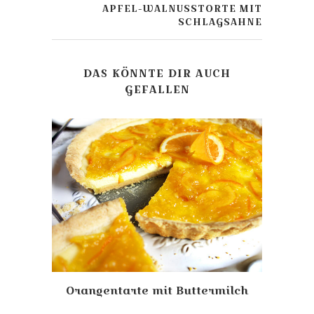
APFEL-WALNUSSTORTE MIT
SCHLAGSAHNE
DAS KÖNNTE DIR AUCH
GEFALLEN
 und
Ultr
Orangentarte mit Buttermilch