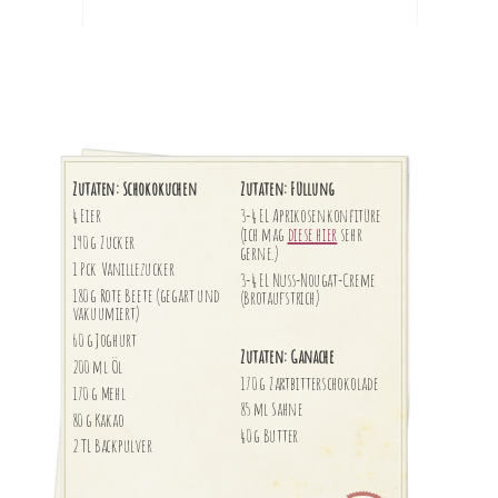
Zutaten: Schokokuchen
Zutaten: Füllung
4 Eier
3-4 EL Aprikosenkonfitüre
(ich mag
diese hier
sehr
190 g Zucker
gerne.)
1 Pck Vanillezucker
3-4 EL Nuss-Nougat-Creme
180 g Rote Beete (gegart und
(Brotaufstrich)
vakuumiert)
60 g Joghurt
Zutaten: Ganache
200 ml Öl
170 g Zartbitterschokolade
170 g Mehl
85 ml Sahne
80 g Kakao
40 g Butter
2 TL Backpulver