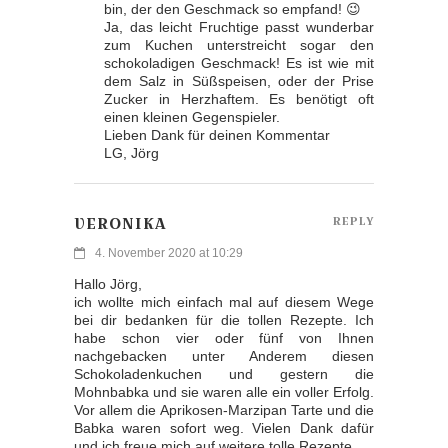
bin, der den Geschmack so empfand! 😉
Ja, das leicht Fruchtige passt wunderbar
zum Kuchen unterstreicht sogar den
schokoladigen Geschmack! Es ist wie mit
dem Salz in Süßspeisen, oder der Prise
Zucker in Herzhaftem. Es benötigt oft
einen kleinen Gegenspieler.
Lieben Dank für deinen Kommentar
LG, Jörg
VERONIKA
REPLY
4. November 2020 at 10:29
Hallo Jörg,
ich wollte mich einfach mal auf diesem Wege
bei dir bedanken für die tollen Rezepte. Ich
habe schon vier oder fünf von Ihnen
nachgebacken unter Anderem diesen
Schokoladenkuchen und gestern die
Mohnbabka und sie waren alle ein voller Erfolg.
Vor allem die Aprikosen-Marzipan Tarte und die
Babka waren sofort weg. Vielen Dank dafür
und ich freue mich auf weitere tolle Rezepte.