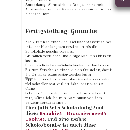
Anmerkung:
Wenn sich die Nougatcreme beim
Aufstreichen mit der Marmelade vermischt, ist das
nicht schlimm!
Fertigstellung: Ganache
Alle Zutaten in einer Schüssel über Wasserbad bei
mittlerer Hitze langsam erwärmen, bis die
Schokolade geschmolzen ist.
Gründlich verrühren und einige Minuten abkühlen
lassen.
Über den Rote Beete-Schokokuchen laufen lassen.
Bis zum Verzehr an einen kühlen Ort stellen, damit
die Ganache etwas fester werden kann.
Tipp:
Im Kühlschrank wird die Ganache zwar sehr
viel schneller fest, verliert dabei aber auch an
Glanz.
Falls der Kuchen doch im Kühlschrank gelagert
wird, würde ich ihn min. 30 Minuten vor dem
Verzehr herausnehmen.
Ebenfalls sehr schokoladig sind
diese
Brookies – Brownies meets
Cookies
. Und eine wahre
Schokobombe ist auch diese