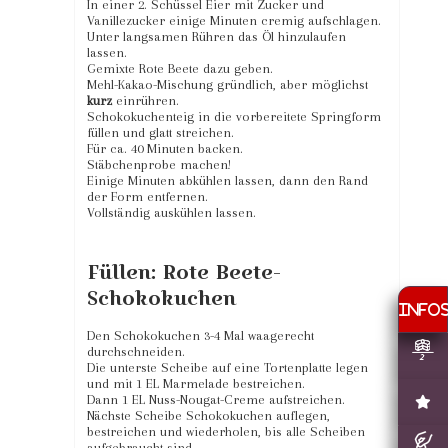
In einer 2. Schüssel Eier mit Zucker und
Vanillezucker einige Minuten cremig aufschlagen.
Unter langsamen Rühren das Öl hinzulaufen
lassen.
Gemixte Rote Beete dazu geben.
Mehl-Kakao-Mischung gründlich, aber möglichst
kurz
einrühren.
Schokokuchenteig in die vorbereitete Springform
füllen und glatt streichen.
Für ca. 40 Minuten backen.
Stäbchenprobe machen!
Einige Minuten abkühlen lassen, dann den Rand
der Form entfernen.
Vollständig auskühlen lassen.
Füllen: Rote Beete-
Schokokuchen
Den Schokokuchen 3-4 Mal waagerecht
durchschneiden.
Die unterste Scheibe auf eine Tortenplatte legen
und mit 1 EL Marmelade bestreichen.
Dann 1 EL Nuss-Nougat-Creme aufstreichen.
Nächste Scheibe Schokokuchen auflegen,
bestreichen und wiederholen, bis alle Scheiben
aufgebraucht sind.